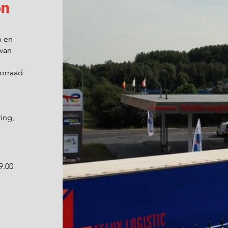
on
n en
 van
orraad
ring,
9.00