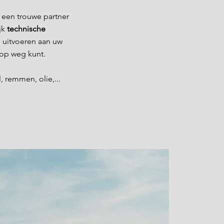
s een trouwe partner
jk
technische
s uitvoeren aan uw
 op weg kunt.
, remmen, olie,...