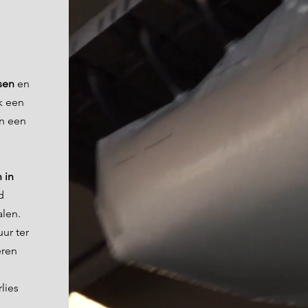
sen
en
k een
en een
 in
d
alen.
uur ter
eren
lies