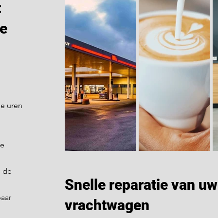
:
re
ge uren
de
n de
Snelle reparatie van uw
aar
vrachtwagen