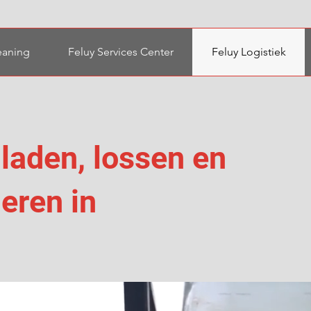
eaning
Feluy Services Center
Feluy Logistiek
 laden, lossen en
eren in