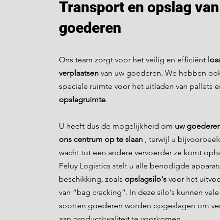
Transport en opslag van
goederen
Ons team zorgt voor het veilig en efficiënt
los
verplaatsen
van uw goederen. We hebben oo
speciale ruimte voor het uitladen van pallets 
opslagruimte
.
U heeft dus de mogelijkheid om
uw goederen
ons centrum op te slaan
, terwijl u bijvoorbeel
wacht tot een andere vervoerder ze komt oph
Feluy Logistics stelt u alle benodigde apparat
beschikking, zoals
opslagsilo's
voor het uitvo
van “bag cracking”. In deze silo's kunnen vele
soorten goederen worden opgeslagen om ver
aan productkwaliteit te voorkomen.